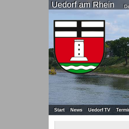
Uedorf am Rhein
De
Start
News
Uedorf TV
Termi