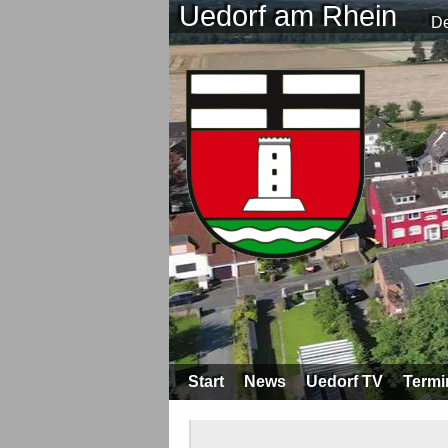
Uedorf am Rhein
De
Start
News
Uedorf TV
Termi