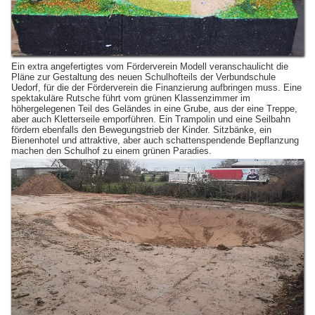
Ein extra angefertigtes vom Förderverein Modell veranschaulicht die
Pläne zur Gestaltung des neuen Schulhofteils der Verbundschule
Uedorf, für die der Förderverein die Finanzierung aufbringen muss. Eine
spektakuläre Rutsche führt vom grünen Klassenzimmer im
höhergelegenen Teil des Geländes in eine Grube, aus der eine Treppe,
aber auch Kletterseile emporführen. Ein Trampolin und eine Seilbahn
fördern ebenfalls den Bewegungstrieb der Kinder. Sitzbänke, ein
Bienenhotel und attraktive, aber auch schattenspendende Bepflanzung
machen den Schulhof zu einem grünen Paradies.