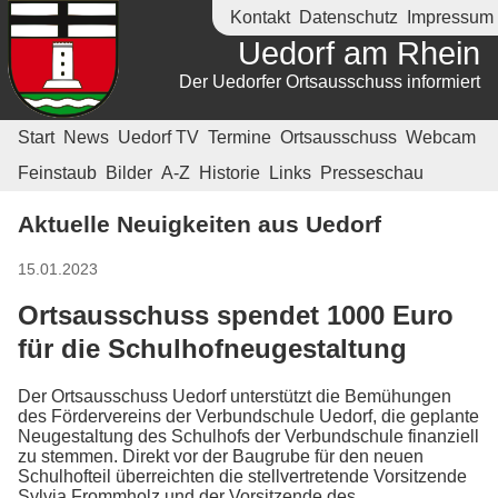
Kontakt
Datenschutz
Impressum
Uedorf am Rhein
Der Uedorfer Ortsausschuss informiert
Start
News
Uedorf TV
Termine
Ortsausschuss
Webcam
Feinstaub
Bilder
A-Z
Historie
Links
Presseschau
Aktuelle Neuigkeiten aus Uedorf
15.01.2023
Ortsausschuss spendet 1000 Euro
für die Schulhofneugestaltung
Der Ortsausschuss Uedorf unterstützt die Bemühungen
des Fördervereins der Verbundschule Uedorf, die geplante
Neugestaltung des Schulhofs der Verbundschule finanziell
zu stemmen. Direkt vor der Baugrube für den neuen
Schulhofteil überreichten die stellvertretende Vorsitzende
Sylvia Frommholz und der Vorsitzende des