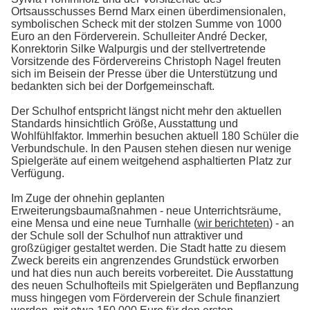
Ortsausschusses Bernd Marx einen überdimensionalen,
symbolischen Scheck mit der stolzen Summe von 1000
Euro an den Förderverein. Schulleiter André Decker,
Konrektorin Silke Walpurgis und der stellvertretende
Vorsitzende des Fördervereins Christoph Nagel freuten
sich im Beisein der Presse über die Unterstützung und
bedankten sich bei der Dorfgemeinschaft.
Der Schulhof entspricht längst nicht mehr den aktuellen
Standards hinsichtlich Größe, Ausstattung und
Wohlfühlfaktor. Immerhin besuchen aktuell 180 Schüler die
Verbundschule. In den Pausen stehen diesen nur wenige
Spielgeräte auf einem weitgehend asphaltierten Platz zur
Verfügung.
Im Zuge der ohnehin geplanten
Erweiterungsbaumaßnahmen - neue Unterrichtsräume,
eine Mensa und eine neue Turnhalle (
wir berichteten
) - an
der Schule soll der Schulhof nun attraktiver und
großzügiger gestaltet werden. Die Stadt hatte zu diesem
Zweck bereits ein angrenzendes Grundstück erworben
und hat dies nun auch bereits vorbereitet. Die Ausstattung
des neuen Schulhofteils mit Spielgeräten und Bepflanzung
muss hingegen vom Förderverein der Schule finanziert