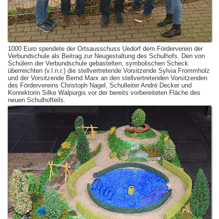
1000 Euro spendete der Ortsausschuss Uedorf dem Förderverein der
Verbundschule als Beitrag zur Neugestaltung des Schulhofs. Den von
Schülern der Verbundschule gebastelten, symbolischen Scheck
überreichten (v.l.n.r.) die stellvertretende Vorsitzende Sylvia Frommholz
und der Vorsitzende Bernd Marx an den stellvertretenden Vorsitzenden
des Fördervereins Christoph Nagel, Schulleiter André Decker und
Konrektorin Silke Walpurgis vor der bereits vorbereiteten Fläche des
neuen Schulhofteils.