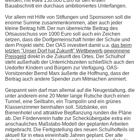
werden, mit etwa 150.000 Euro für den ersten
Bauabschnitt ein durchaus ambitioniertes Unterfangen.
Vor allem mit Hilfe von Stiftungen und Sponsoren soll die
enorme Summe zusammenkommen, aber auch jeder
kleine Beitrag hilft. Der nun überreichte Beitrag des
Ortsausschuss von 1000 Euro soll auch ein Zeichen
setzen, dass die Dorfgemeinschaft hinter der Schule und
dem Projekt steht. Der OAS investiert damit u.a.
das beim
letzten "Unser Dorf hat Zukunft" Wettbewerb gewonnene
Preisgeld
direkt in die Zukunft des Ortes. Der Schulhof
steht außerhalb der Unterrichtszeiten schließlich auch den
Uedorfer Kindern und Bürgern zur Verfügung. OAS-
Vorsitzender Bernd Marx äußerte die Hoffnung, dass der
Beitrag auch andere Spender zum Mitmachen animiert.
Gespannt sein darf man allemal auf die Neugestaltung, die
unter anderem eine 20 Meter lange Rutsche durch einen
Tunnel, eine Seilbahn, ein Trampolin und ein grünes
Klassenzimmer beinhalten soll. Sitzbänke, ein
Bienenhotel und attraktive Bepflanzung runden die Pläne
ab. Der Förderverein hatte zur Scheckübergabe extra ein
anschauliches Maßstabs-Modell der geplanten Arbeiten
mitgebracht. Die Fertigstellung des neuen Schulhofteils ist
aktuell für in etwa eineinhalb Jahren geplant. Der alte